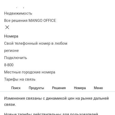
направления с 26 марта
Колл-центр
Недвижимость
2022 года
Все решения MANGO OFFICE
16 марта 2022
18 736
Номера
MANGO OFFICE информирует клиентов о частичном
Свой телефонный номер в любом
изменении тарифов на услуги связи.
регионе
С 26 марта 2022 г. изменится стоимость исходящих и
Подключить
переадресованных вызовов для:
8-800
Местные городские номера
1. Международных направлений Виртуальных мобильных
номеров.
Тарифы на связь
Поиск
Продукты
Решения
Номера
Меню
2. АВС-номеров Казахстана.
Изменения связаны с динамикой цен на рынке дальней
связи.
Новые тарифы действительны для пользователей