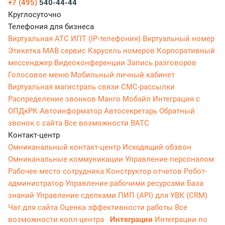
+7 (495)
540-44-44
Круглосуточно
Телефония для бизнеса
Виртуальная АТС
ИПТ (IP-телефония)
Виртуальный номер
Этикетка
МАВ сервис
Карусель номеров
Корпоративный
мессенджер
Видеоконференции
Запись разговоров
Голосовое меню
Мобильный личный кабинет
Виртуальная магистраль связи
СМС-рассылки
Распределение звонков
Манго Мобайл
Интеграция с
ОПДкРК
Автоинформатор
Автосекретарь
Обратный
звонок с сайта
Все возможности ВАТС
Контакт-центр
Омниканальный контакт-центр
Исходящий обзвон
Омниканальные коммуникации
Управление персоналом
Рабочее место сотрудника
Конструктор отчетов
Робот-
администратор
Управление рабочими ресурсами
База
знаний
Управление сделками
ПИП (API) для УВК (CRM)
Чат для сайта
Оценка эффективности работы
Все
возможности колл-центра
Интеграции
Интеграции по