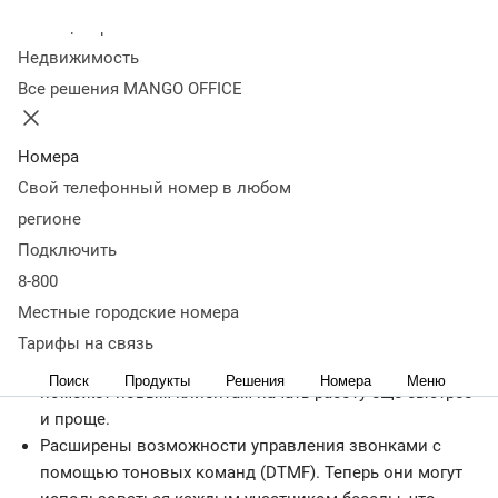
Завершается пора летних отпусков, и к новому рабочему
Колл-центр
сезону мы подготовили большое обновление
Недвижимость
Виртуальной АТС MANGO OFFICE. Реализованы
Все решения MANGO OFFICE
некоторые улучшения, доработаны интерфейс и уже
существующий функционал.
Номера
Завершен переход к новой версии Личного кабинета
Свой телефонный номер в любом
для всех продуктов «MANGO OFFICE», включая CRM и
регионе
«Выгодный межгород». Это повысит удобство
Подключить
использования, позволяя вам работать со всеми
8-800
продуктами в едином интерфейсе.
Местные городские номера
При подключении новой Виртуальной АТС в Личном
кабинете будет появляться специальный
Тарифы на связь
интерактивный блок «быстрой настройки». Он
Поиск
Продукты
Решения
Номера
Меню
поможет новым клиентам начать работу еще быстрее
и проще.
Расширены возможности управления звонками с
помощью тоновых команд (DTMF). Теперь они могут