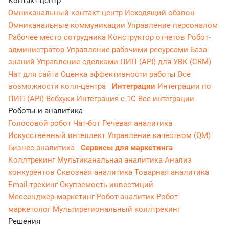
Контакт-центр
Омниканальный контакт-центр
Исходящий обзвон
Омниканальные коммуникации
Управление персоналом
Рабочее место сотрудника
Конструктор отчетов
Робот-
администратор
Управление рабочими ресурсами
База
знаний
Управление сделками
ПИП (API) для УВК (CRM)
Чат для сайта
Оценка эффективности работы
Все
возможности колл-центра
Интеграции
Интеграции по
ПИП (API)
Вебхуки
Интеграция с 1С
Все интеграции
Роботы и аналитика
Голосовой робот
Чат-бот
Речевая аналитика
Искусственный интеллект
Управление качеством (QM)
Бизнес-аналитика
Сервисы для маркетинга
Коллтрекинг
Мультиканальная аналитика
Анализ
конкурентов
Сквозная аналитика
Товарная аналитика
Email-трекинг
Окупаемость инвестиций
Мессенджер‑маркетинг
Робот-аналитик
Робот-
маркетолог
Мультирегиональный коллтрекинг
Решения