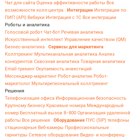
Чат для сайта
Оценка эффективности работы
Все
возможности колл-центра
Интеграции
Интеграции по
ПИП (API)
Вебхуки
Интеграция с 1С
Все интеграции
Роботы и аналитика
Голосовой робот
Чат-бот
Речевая аналитика
Искусственный интеллект
Управление качеством (QM)
Бизнес-аналитика
Сервисы для маркетинга
Коллтрекинг
Мультиканальная аналитика
Анализ
конкурентов
Сквозная аналитика
Товарная аналитика
Email-трекинг
Окупаемость инвестиций
Мессенджер‑маркетинг
Робот-аналитик
Робот-
маркетолог
Мультирегиональный коллтрекинг
Решения
Телефонизация офиса
Информационная безопасность
Крупному бизнесу
Красивые номера
Международный
номер
Бесплатный вызов 8−800
Организация удаленной
работы
Все решения
Оборудование
ПУС (SIP) телефоны
стационарные
Веб-камеры
Профессиональные
гарнитуры
Сетевое оборудование
Видео- и конференц-