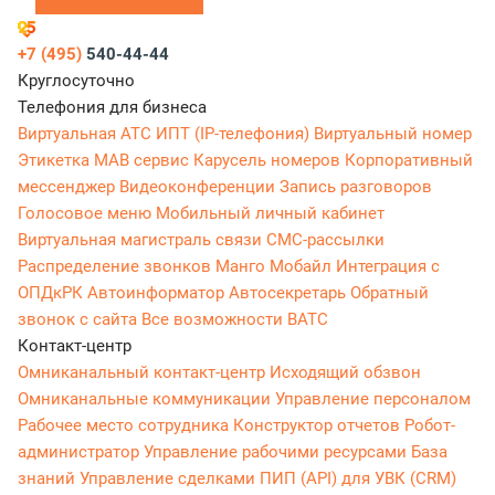
+7 (495)
540-44-44
Круглосуточно
Телефония для бизнеса
Виртуальная АТС
ИПТ (IP-телефония)
Виртуальный номер
Этикетка
МАВ сервис
Карусель номеров
Корпоративный
мессенджер
Видеоконференции
Запись разговоров
Голосовое меню
Мобильный личный кабинет
Виртуальная магистраль связи
СМС-рассылки
Распределение звонков
Манго Мобайл
Интеграция с
ОПДкРК
Автоинформатор
Автосекретарь
Обратный
звонок с сайта
Все возможности ВАТС
Контакт-центр
Омниканальный контакт-центр
Исходящий обзвон
Омниканальные коммуникации
Управление персоналом
Рабочее место сотрудника
Конструктор отчетов
Робот-
администратор
Управление рабочими ресурсами
База
знаний
Управление сделками
ПИП (API) для УВК (CRM)