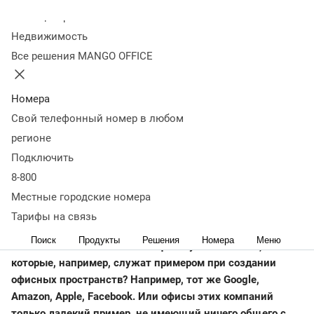
Колл-центр
18 марта 2019
18 812
Недвижимость
Officemaps.ru продолжает рассказывать про подход IT-
Все решения MANGO OFFICE
компаний к созданию своих офисов. Сегодня опытом
делится Юлия Балясникова, административный директор
«MANGO OFFICE».
Номера
Свой телефонный номер в любом
Юлия озвучила интересную мысль: «Мы за то, чтобы
регионе
человек с удовольствием приходил в офис, продуктивно
Подключить
работал и счастливым возвращался домой. Поэтому мы
8-800
не создаем «капканов», то есть осознанно не формируем
такие условия, которые намеренно задерживают
Местные городские номера
людей». Подробнее читайте в материале.
Тарифы на связь
Поиск
Продукты
Решения
Номера
Меню
Бывают ли «классические» офисы у IT-компаний,
которые, например, служат примером при создании
офисных пространств? Например, тот же Google,
Amazon, Apple, Facebook. Или офисы этих компаний
только далекий пример, не имеющий ничего общего с