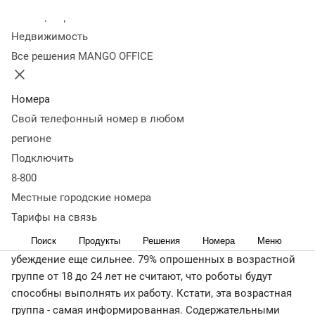
заменить
Колл-центр
Недвижимость
искусственный
Все решения MANGO OFFICE
интеллект
Номера
Свой телефонный номер в любом
30 января 2020
16 178
регионе
У большинства россиян появление искусственного
Подключить
интеллекта (ИИ) на рынке труда не вызывает тревоги,
следует из материалов исследования Всероссийского
8-800
центра изучения общественного мнения (ВЦИОМ).
Местные городские номера
Тарифы на связь
68% населения не опасаются замещения человека
Поиск
Продукты
Решения
Номера
Меню
технологиями в своей профессии. Среди молодежи это
убеждение еще сильнее. 79% опрошенных в возрастной
группе от 18 до 24 лет не считают, что роботы будут
способны выполнять их работу. Кстати, эта возрастная
группа - самая информированная. Содержательными