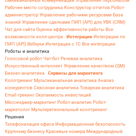
Омниканальные коммуникации
Управление персоналом
Рабочее место сотрудника
Конструктор отчетов
Робот-
администратор
Управление рабочими ресурсами
База
знаний
Управление сделками
ПИП (API) для УВК (CRM)
Чат для сайта
Оценка эффективности работы
Все
возможности колл-центра
Интеграции
Интеграции по
ПИП (API)
Вебхуки
Интеграция с 1С
Все интеграции
Роботы и аналитика
Голосовой робот
Чат-бот
Речевая аналитика
Искусственный интеллект
Управление качеством (QM)
Бизнес-аналитика
Сервисы для маркетинга
Коллтрекинг
Мультиканальная аналитика
Анализ
конкурентов
Сквозная аналитика
Товарная аналитика
Email-трекинг
Окупаемость инвестиций
Мессенджер‑маркетинг
Робот-аналитик
Робот-
маркетолог
Мультирегиональный коллтрекинг
Решения
Телефонизация офиса
Информационная безопасность
Крупному бизнесу
Красивые номера
Международный