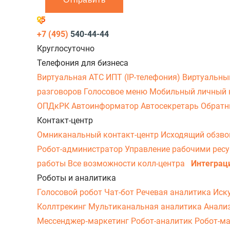
+7 (495)
540-44-44
Круглосуточно
Телефония для бизнеса
Виртуальная АТС
ИПТ (IP-телефония)
Виртуальны
разговоров
Голосовое меню
Мобильный личный 
ОПДкРК
Автоинформатор
Автосекретарь
Обратн
Контакт-центр
Омниканальный контакт-центр
Исходящий обзв
Робот-администратор
Управление рабочими рес
работы
Все возможности колл-центра
Интеграц
Роботы и аналитика
Голосовой робот
Чат-бот
Речевая аналитика
Иск
Коллтрекинг
Мультиканальная аналитика
Анали
Мессенджер‑маркетинг
Робот-аналитик
Робот-м