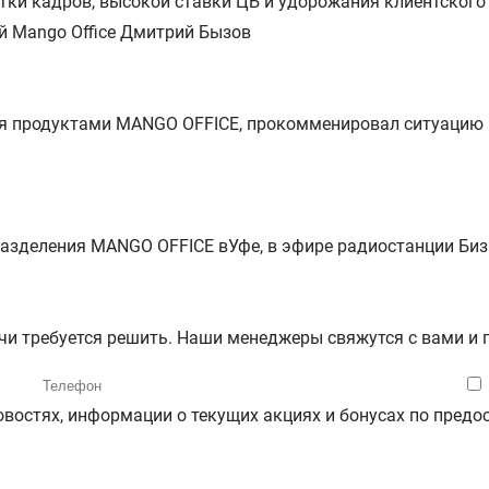
атки кадров, высокой ставки ЦБ и удорожания клиентског
й Mango Office Дмитрий Бызов
ния продуктами MANGO OFFICE, прокомменировал ситуацию
азделения MANGO OFFICE вУфе, в эфире радиостанции Бизн
ачи требуется решить. Наши менеджеры свяжутся с вами и
новостях, информации о текущих акциях и бонусах по пре