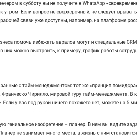
вечером в субботу вы не получите в WhatsApp «своевремен
 утром. Если вопрос не сверхсрочный, не следует врывать
 рабочей связи уже доступны, например, на платформе рос
еса помочь избежать авралов могут и специальные CRM-
в них можно выстроить, к примеру, график работы сотру
язанные с тайм-менеджментом: тот же «принцип помидора»
ад Франческо Чирилло, мировой гуру тайм-менеджмента. В 
 Если у вас под рукой ничего похожего нет, можете на 5 
 гениальное изобретение – планер. В нем вы видите задач
 Планер не занимает много места, а жизнь с ним становитс