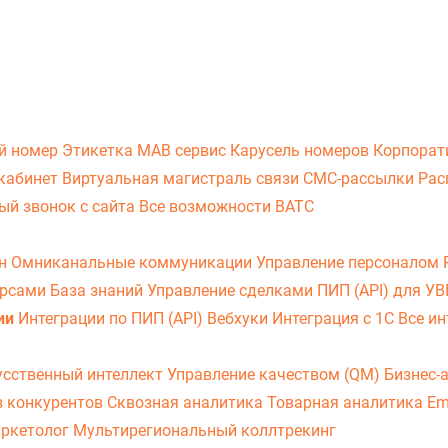
й номер
Этикетка
МАВ сервис
Карусель номеров
Корпорат
кабинет
Виртуальная магистраль связи
СМС-рассылки
Рас
ый звонок с сайта
Все возможности ВАТС
он
Омниканальные коммуникации
Управление персоналом
урсами
База знаний
Управление сделками
ПИП (API) для У
ии
Интеграции по ПИП (API)
Вебхуки
Интеграция с 1С
Все ин
усственный интеллект
Управление качеством (QM)
Бизнес-
з конкурентов
Сквозная аналитика
Товарная аналитика
Em
аркетолог
Мультирегиональный коллтрекинг