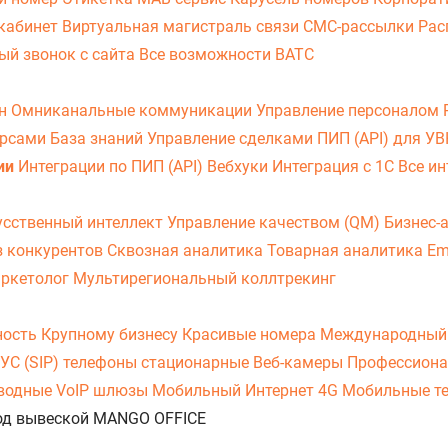
кабинет
Виртуальная магистраль связи
СМС-рассылки
Рас
ый звонок с сайта
Все возможности ВАТС
он
Омниканальные коммуникации
Управление персоналом
урсами
База знаний
Управление сделками
ПИП (API) для У
ии
Интеграции по ПИП (API)
Вебхуки
Интеграция с 1С
Все ин
усственный интеллект
Управление качеством (QM)
Бизнес-
з конкурентов
Сквозная аналитика
Товарная аналитика
Em
аркетолог
Мультирегиональный коллтрекинг
ность
Крупному бизнесу
Красивые номера
Международный
УС (SIP) телефоны стационарные
Веб-камеры
Профессиона
оводные
VoIP шлюзы
Мобильный Интернет 4G
Мобильные т
 под вывеской MANGO OFFICE