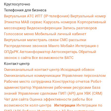
Круглосуточно
Телефония для бизнеса
Виртуальная АТС
ИПТ (IP-телефония)
Виртуальный номер
Этикетка
МАВ сервис
Карусель номеров
Корпоративный
мессенджер
Видеоконференции
Запись разговоров
Голосовое меню
Мобильный личный кабинет
Виртуальная магистраль связи
СМС-рассылки
Распределение звонков
Манго Мобайл
Интеграция с
ОПДкРК
Автоинформатор
Автосекретарь
Обратный
звонок с сайта
Все возможности ВАТС
Контакт-центр
Омниканальный контакт-центр
Исходящий обзвон
Омниканальные коммуникации
Управление персоналом
Рабочее место сотрудника
Конструктор отчетов
Робот-
администратор
Управление рабочими ресурсами
База
знаний
Управление сделками
ПИП (API) для УВК (CRM)
Чат для сайта
Оценка эффективности работы
Все
возможности колл-центра
Интеграции
Интеграции по