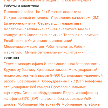
ПИП (API)
Вебхуки
Интеграция с 1С
Все интеграции
Роботы и аналитика
Голосовой робот
Чат-бот
Речевая аналитика
Искусственный интеллект
Управление качеством (QM)
Бизнес-аналитика
Сервисы для маркетинга
Коллтрекинг
Мультиканальная аналитика
Анализ
конкурентов
Сквозная аналитика
Товарная аналитика
Email-трекинг
Окупаемость инвестиций
Мессенджер‑маркетинг
Робот-аналитик
Робот-
маркетолог
Мультирегиональный коллтрекинг
Решения
Телефонизация офиса
Информационная безопасность
Крупному бизнесу
Красивые номера
Международный
номер
Бесплатный вызов 8−800
Организация удаленной
работы
Все решения
Оборудование
ПУС (SIP) телефоны
стационарные
Веб-камеры
Профессиональные
гарнитуры
Сетевое оборудование
Видео- и конференц-
телефоны
ПУС (SIP) телефоны беспроводные
VoIP
шлюзы
Мобильный Интернет 4G
Мобильные телефоны