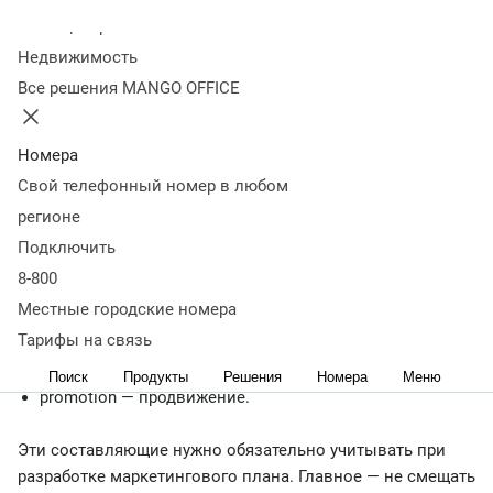
комплекс маркетинга
Базовая модель 4Р
Модель
Колл-центр
5P
Модель 6P
Расширенная модель 7P
Модификации 4P
Как
Недвижимость
разработать эффективный маркетинг-микс
Самое
Все решения MANGO OFFICE
главное
Что такое маркетинг-микс
Номера
Свой телефонный номер в любом
Маркетинг-микс или комплекс маркетинга — это набор
регионе
инструментов для ведения определенной тактики
Подключить
бизнеса. В его базовую модель входят ключевые
элементы:
8-800
Местные городские номера
product — продукт;
Тарифы на связь
price — цена;
place — место продажи;
Поиск
Продукты
Решения
Номера
Меню
promotion — продвижение.
Эти составляющие нужно обязательно учитывать при
разработке маркетингового плана. Главное — не смещать