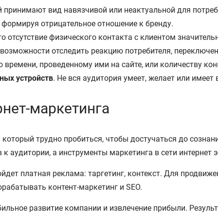
 принимают вид навязчивой или неактуальной для потреби
 формируя отрицательное отношение к бренду.
что отсутствие физического контакта с клиентом значител
 возможности отследить реакцию потребителя, переключе
 времени, проведенному ими на сайте, или количеству ко
ных устройств
. Не вся аудитория умеет, желает или имее
рнет-маркетинга
который трудно пробиться, чтобы достучаться до сознани
 к аудитории, а инструменты маркетинга в сети интерне
йдет платная реклама: таргетинг, контекст. Для продвиж
орабатывать контент-маркетинг и SEO.
бильное развитие компании и извлечение прибыли. Резуль