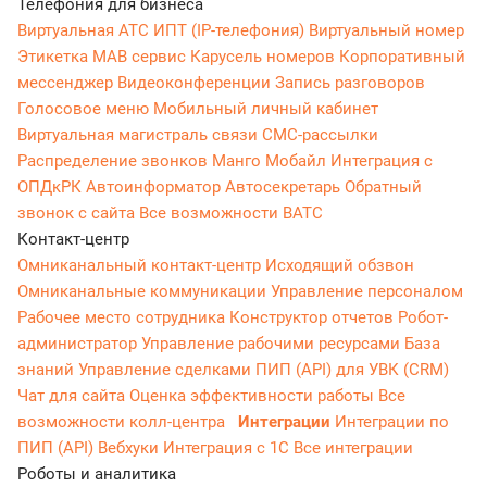
Телефония для бизнеса
Виртуальная АТС
ИПТ (IP-телефония)
Виртуальный номер
Этикетка
МАВ сервис
Карусель номеров
Корпоративный
мессенджер
Видеоконференции
Запись разговоров
Голосовое меню
Мобильный личный кабинет
Виртуальная магистраль связи
СМС-рассылки
Распределение звонков
Манго Мобайл
Интеграция с
ОПДкРК
Автоинформатор
Автосекретарь
Обратный
звонок с сайта
Все возможности ВАТС
Контакт-центр
Омниканальный контакт-центр
Исходящий обзвон
Омниканальные коммуникации
Управление персоналом
Рабочее место сотрудника
Конструктор отчетов
Робот-
администратор
Управление рабочими ресурсами
База
знаний
Управление сделками
ПИП (API) для УВК (CRM)
Чат для сайта
Оценка эффективности работы
Все
возможности колл-центра
Интеграции
Интеграции по
ПИП (API)
Вебхуки
Интеграция с 1С
Все интеграции
Роботы и аналитика