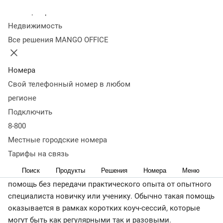
профессиональные коучи
Практическое применение
Колл-центр
различных фреймворков в коучинге
Как формулировать
Недвижимость
итог коуч-сессии
Выводы
Все решения MANGO OFFICE
< назад
Коучинг — не обучение или консультирование, коучинг —
это процесс, который помогает человеку стать более
Номера
осознанным и эффективным в своей жизни. Главная
Свой телефонный номер в любом
задача коуча не выступать экспертом, а создать условия
регионе
для того, чтобы клиент смог сам найти оптимальные
Подключить
пути достижения своих целей.
8-800
Коучинг применяется в различных сферах: бизнес-
Местные городские номера
коучинг, личностное развитие (life coaching), карьерный
Тарифы на связь
рост (career coaching), спорт, здоровье и многих других. В
Поиск
Продукты
Решения
Номера
Меню
отличии от
менторства
и наставничества, коучинг — это
помощь без передачи практического опыта от опытного
специалиста новичку или ученику. Обычно такая помощь
оказывается в рамках коротких коуч-сессий, которые
могут быть как регулярными так и разовыми.