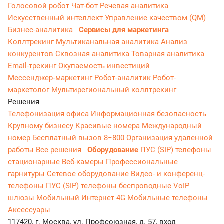
Голосовой робот
Чат-бот
Речевая аналитика
Искусственный интеллект
Управление качеством (QM)
Бизнес-аналитика
Сервисы для маркетинга
Коллтрекинг
Мультиканальная аналитика
Анализ
конкурентов
Сквозная аналитика
Товарная аналитика
Email-трекинг
Окупаемость инвестиций
Мессенджер‑маркетинг
Робот-аналитик
Робот-
маркетолог
Мультирегиональный коллтрекинг
Решения
Телефонизация офиса
Информационная безопасность
Крупному бизнесу
Красивые номера
Международный
номер
Бесплатный вызов 8−800
Организация удаленной
работы
Все решения
Оборудование
ПУС (SIP) телефоны
стационарные
Веб-камеры
Профессиональные
гарнитуры
Сетевое оборудование
Видео- и конференц-
телефоны
ПУС (SIP) телефоны беспроводные
VoIP
шлюзы
Мобильный Интернет 4G
Мобильные телефоны
Аксессуары
117420, г. Москва, ул. Профсоюзная, д. 57, вход