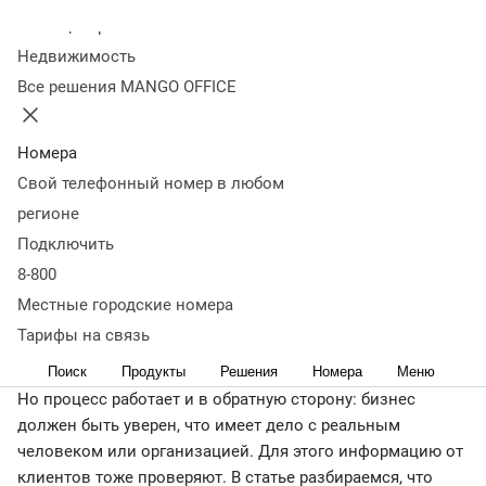
Оглавление
Колл-центр
Что такое верификация
Для чего нужна
Недвижимость
верификация
Виды верификации
Принципы верификации
Все решения MANGO OFFICE
данных
Методы верификации
Отличия верификации и
валидации
Риски при отсутствии верификации
Главное о
верификации
Номера
< Журнал
Свой телефонный номер в любом
Бизнес общается с клиентами с помощью цифровых
регионе
технологий: сайта с предложениями товаров и услуг или
Подключить
профиля в социальной сети, на онлайн-картах, в
8-800
маркетплейсе. Чтобы выделиться среди фейков и
Местные городские номера
убедить контрагентов, что компании можно доверять,
необходимо подтвердить информацию о себе в
Тарифы на связь
интернете. Это называется верификация.
Поиск
Продукты
Решения
Номера
Меню
Но процесс работает и в обратную сторону: бизнес
должен быть уверен, что имеет дело с реальным
человеком или организацией. Для этого информацию от
клиентов тоже проверяют. В статье разбираемся, что