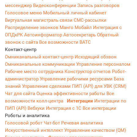
мессенджер
Видеоконференции
Запись разговоров
Голосовое меню
Мобильный личный кабинет
Виртуальная магистраль связи
СМС-рассылки
Распределение звонков
Манго Мобайл
Интеграция с
ОПДкРК
Автоинформатор
Автосекретарь
Обратный
звонок с сайта
Все возможности ВАТС
Контакт-центр
Омниканальный контакт-центр
Исходящий обзвон
Омниканальные коммуникации
Управление персоналом
Рабочее место сотрудника
Конструктор отчетов
Робот-
администратор
Управление рабочими ресурсами
База
знаний
Управление сделками
ПИП (API) для УВК (CRM)
Чат для сайта
Оценка эффективности работы
Все
возможности колл-центра
Интеграции
Интеграции по
ПИП (API)
Вебхуки
Интеграция с 1С
Все интеграции
Роботы и аналитика
Голосовой робот
Чат-бот
Речевая аналитика
Искусственный интеллект
Управление качеством (QM)