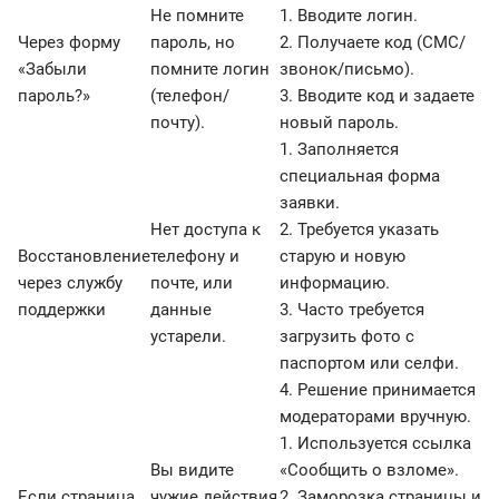
Не помните
1. Вводите логин.
Через форму
пароль, но
2. Получаете код (СМС/
«Забыли
помните логин
звонок/письмо).
пароль?»
(телефон/
3. Вводите код и задаете
почту).
новый пароль.
1. Заполняется
специальная форма
заявки.
Нет доступа к
2. Требуется указать
Восстановление
телефону и
старую и новую
через службу
почте, или
информацию.
поддержки
данные
3. Часто требуется
устарели.
загрузить фото с
паспортом или селфи.
4. Решение принимается
модераторами вручную.
1. Используется ссылка
Вы видите
«Сообщить о взломе».
Если страница
чужие действия
2. Заморозка страницы и