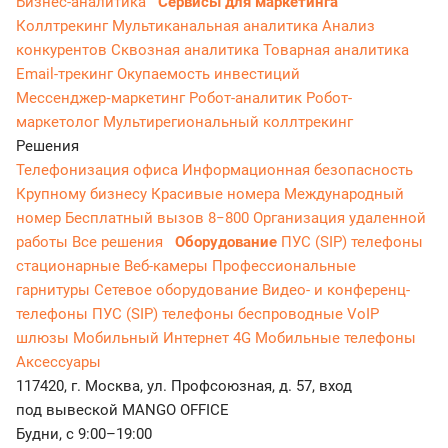
Бизнес-аналитика
Сервисы для маркетинга
Коллтрекинг
Мультиканальная аналитика
Анализ
конкурентов
Сквозная аналитика
Товарная аналитика
Email-трекинг
Окупаемость инвестиций
Мессенджер‑маркетинг
Робот-аналитик
Робот-
маркетолог
Мультирегиональный коллтрекинг
Решения
Телефонизация офиса
Информационная безопасность
Крупному бизнесу
Красивые номера
Международный
номер
Бесплатный вызов 8−800
Организация удаленной
работы
Все решения
Оборудование
ПУС (SIP) телефоны
стационарные
Веб-камеры
Профессиональные
гарнитуры
Сетевое оборудование
Видео- и конференц-
телефоны
ПУС (SIP) телефоны беспроводные
VoIP
шлюзы
Мобильный Интернет 4G
Мобильные телефоны
Аксессуары
117420, г. Москва, ул. Профсоюзная, д. 57, вход
под вывеской MANGO OFFICE
Будни, с 9:00–19:00