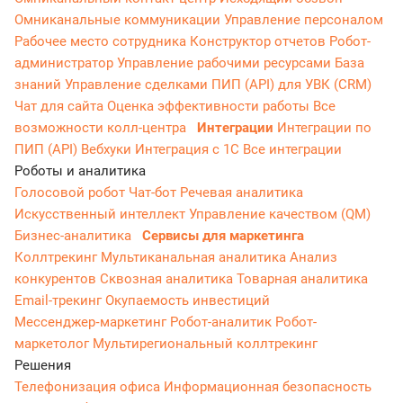
Омниканальные коммуникации
Управление персоналом
Рабочее место сотрудника
Конструктор отчетов
Робот-
администратор
Управление рабочими ресурсами
База
знаний
Управление сделками
ПИП (API) для УВК (CRM)
Чат для сайта
Оценка эффективности работы
Все
возможности колл-центра
Интеграции
Интеграции по
ПИП (API)
Вебхуки
Интеграция с 1С
Все интеграции
Роботы и аналитика
Голосовой робот
Чат-бот
Речевая аналитика
Искусственный интеллект
Управление качеством (QM)
Бизнес-аналитика
Сервисы для маркетинга
Коллтрекинг
Мультиканальная аналитика
Анализ
конкурентов
Сквозная аналитика
Товарная аналитика
Email-трекинг
Окупаемость инвестиций
Мессенджер‑маркетинг
Робот-аналитик
Робот-
маркетолог
Мультирегиональный коллтрекинг
Решения
Телефонизация офиса
Информационная безопасность