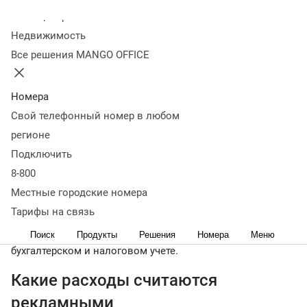
Колл-центр
05 августа 2022
37 758
Недвижимость
Оглавление
Все решения MANGO OFFICE
Какие расходы считаются рекламными
Виды трат
Как
вести учет рекламных расходов
Сервисы для учета
трат
Как оптимизировать расходы
Коротко о главном
Номера
< назад
Свой телефонный номер в любом
Предприниматель имеет право уменьшить сумму налога
регионе
по доходам за счет расходов на рекламу, если
Подключить
предоставит ФНС подтверждающие документы.
8-800
Информация представлена
на сайте ФНС РФ
. Однако,
если допустить ошибку в расчетах, можно
Местные городские номера
спровоцировать разбирательства с налоговой службой.
Тарифы на связь
Рассказываем, как отразить расходы на рекламу в
Поиск
Продукты
Решения
Номера
Меню
бухгалтерском и налоговом учете.
Какие расходы считаются
рекламными