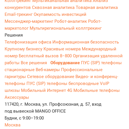
Коллтрекинг
Мультиканальная аналитика
Анализ
конкурентов
Сквозная аналитика
Товарная аналитика
Email-трекинг
Окупаемость инвестиций
Мессенджер‑маркетинг
Робот-аналитик
Робот-
маркетолог
Мультирегиональный коллтрекинг
Решения
Телефонизация офиса
Информационная безопасность
Крупному бизнесу
Красивые номера
Международный
номер
Бесплатный вызов 8−800
Организация удаленной
работы
Все решения
Оборудование
ПУС (SIP) телефоны
стационарные
Веб-камеры
Профессиональные
гарнитуры
Сетевое оборудование
Видео- и конференц-
телефоны
ПУС (SIP) телефоны беспроводные
VoIP
шлюзы
Мобильный Интернет 4G
Мобильные телефоны
Аксессуары
117420, г. Москва, ул. Профсоюзная, д. 57, вход
под вывеской MANGO OFFICE
Будни, с 9:00–19:00
Москва