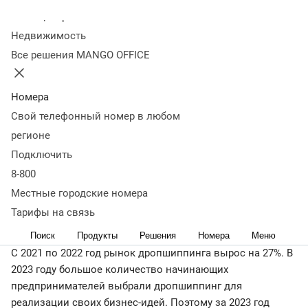
Оглавление
Колл-центр
Дропшиппинг: что такое, и как это работает
Виды
Недвижимость
дропшиппинга
Дропшиппинг: минусы и плюсы
Виды
Все решения MANGO OFFICE
торговых площадок
Как начать работать без
вложений
Выводы: что такое дропшиппинг
Для открытия собственного интернет-магазина требуется
Номера
стартовый капитал. Но существует популярный формат
Свой телефонный номер в любом
онлайн-продаж без вложений, который называется
регионе
дропшиппинг. Разберемся, как работает эта схема, и
Подключить
какие подводные камни в ней существуют.
8-800
Дропшиппинг: что такое, и как это
Местные городские номера
работает
Тарифы на связь
Поиск
Продукты
Решения
Номера
Меню
С 2021 по 2022 год рынок дропшиппинга вырос на 27%. В
2023 году большое количество начинающих
предпринимателей выбрали дропшиппинг для
реализации своих бизнес-идей. Поэтому за 2023 год