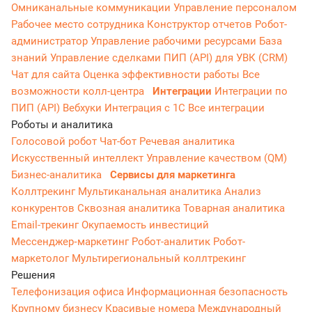
Омниканальные коммуникации
Управление персоналом
Рабочее место сотрудника
Конструктор отчетов
Робот-
администратор
Управление рабочими ресурсами
База
знаний
Управление сделками
ПИП (API) для УВК (CRM)
Чат для сайта
Оценка эффективности работы
Все
возможности колл-центра
Интеграции
Интеграции по
ПИП (API)
Вебхуки
Интеграция с 1С
Все интеграции
Роботы и аналитика
Голосовой робот
Чат-бот
Речевая аналитика
Искусственный интеллект
Управление качеством (QM)
Бизнес-аналитика
Сервисы для маркетинга
Коллтрекинг
Мультиканальная аналитика
Анализ
конкурентов
Сквозная аналитика
Товарная аналитика
Email-трекинг
Окупаемость инвестиций
Мессенджер‑маркетинг
Робот-аналитик
Робот-
маркетолог
Мультирегиональный коллтрекинг
Решения
Телефонизация офиса
Информационная безопасность
Крупному бизнесу
Красивые номера
Международный