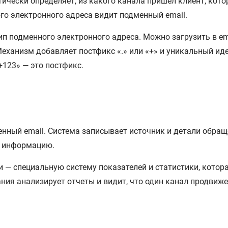
тически определяет, из какого канала пришел клиент, кот
го электронного адреса видит подменный email.
ип подменного электронного адреса. Можно загрузить в em
Механизм добавляет постфикс «.» или «+» и уникальный ид
+123» — это постфикс.
енный email. Система записывает источник и детали обраще
ю информацию.
 — специальную систему показателей и статистики, котор
ния анализирует отчеты и видит, что один канал продвиже