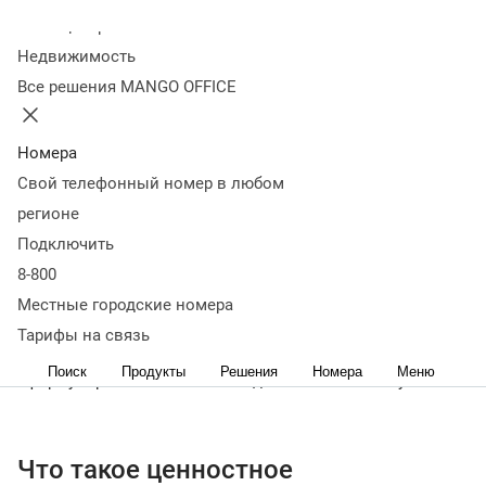
Колл-центр
19 марта 2024
42 841
Недвижимость
Оглавление
Все решения MANGO OFFICE
Что такое ценностное предложение
Отличия ценностного
предложения от УТП
Ключевые составляющие
предложения
Шаблон ценностного предложения
Номера
Остервальдера
Шаблон Питера Томпсона
Как написать
Свой телефонный номер в любом
Value Proposition
Как проверить качество ценностного
регионе
предложения
Главное о Value Proposition
Подключить
< назад
8-800
Ценностное предложение ー это особый инструмент
стратегического маркетинга, который помогает
Местные городские номера
мотивировать клиента купить товар или услугу
Тарифы на связь
компании. Разбираемся, как его правильно
Поиск
Продукты
Решения
Номера
Меню
сформулировать и какие методики в этом помогут.
Что такое ценностное