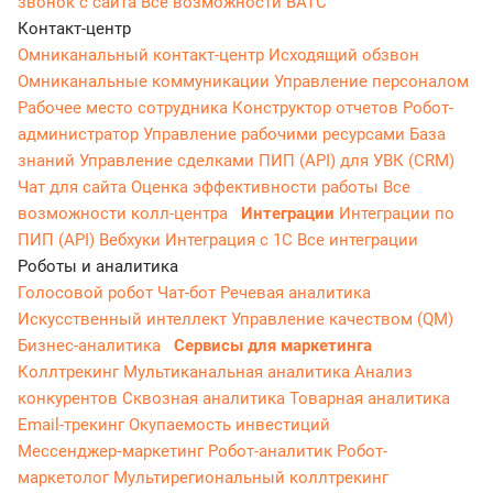
звонок с сайта
Все возможности ВАТС
Контакт-центр
Омниканальный контакт-центр
Исходящий обзвон
Омниканальные коммуникации
Управление персоналом
Рабочее место сотрудника
Конструктор отчетов
Робот-
администратор
Управление рабочими ресурсами
База
знаний
Управление сделками
ПИП (API) для УВК (CRM)
Чат для сайта
Оценка эффективности работы
Все
возможности колл-центра
Интеграции
Интеграции по
ПИП (API)
Вебхуки
Интеграция с 1С
Все интеграции
Роботы и аналитика
Голосовой робот
Чат-бот
Речевая аналитика
Искусственный интеллект
Управление качеством (QM)
Бизнес-аналитика
Сервисы для маркетинга
Коллтрекинг
Мультиканальная аналитика
Анализ
конкурентов
Сквозная аналитика
Товарная аналитика
Email-трекинг
Окупаемость инвестиций
Мессенджер‑маркетинг
Робот-аналитик
Робот-
маркетолог
Мультирегиональный коллтрекинг