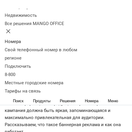
Колл-центр
03 июля 2023
24 112
Недвижимость
Оглавление
Все решения MANGO OFFICE
Зачем нужна баннерная реклама
Форматы
баннеров
Плюсы и минусы баннерной рекламы
Как
создать эффективный баннер: 7 шагов
Способы
Номера
размещения баннерной рекламы
Как оценить
Свой телефонный номер в любом
эффективность баннера
Баннерная слепота и методы
регионе
борьбы с ней
Будущее баннерной рекламы
Коротко: что
Подключить
такое баннерная реклама в интернете
8-800
← Журнал
Баннерная реклама в интернете — один из самых
Местные городские номера
эффективных способов продвижения бренда или товара.
Тарифы на связь
Такой вид рекламы позволяет потребителям быстро
Поиск
Продукты
Решения
Номера
Меню
найти информацию о продукции. При этом рекламная
кампания должна быть яркая, запоминающаяся и
максимально привлекательная для аудитории.
Рассказываем, что такое баннерная реклама и как она
работает.