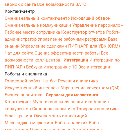
звонок с сайта
Все возможности ВАТС
Контакт-центр
Омниканальный контакт-центр
Исходящий обзвон
Омниканальные коммуникации
Управление персоналом
Рабочее место сотрудника
Конструктор отчетов
Робот-
администратор
Управление рабочими ресурсами
База
знаний
Управление сделками
ПИП (API) для УВК (CRM)
Чат для сайта
Оценка эффективности работы
Все
возможности колл-центра
Интеграции
Интеграции по
ПИП (API)
Вебхуки
Интеграция с 1С
Все интеграции
Роботы и аналитика
Голосовой робот
Чат-бот
Речевая аналитика
Искусственный интеллект
Управление качеством (QM)
Бизнес-аналитика
Сервисы для маркетинга
Коллтрекинг
Мультиканальная аналитика
Анализ
конкурентов
Сквозная аналитика
Товарная аналитика
Email-трекинг
Окупаемость инвестиций
Мессенджер‑маркетинг
Робот-аналитик
Робот-
маркетолог
Мультирегиональный коллтрекинг