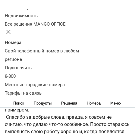
вспоминает она. — Я пробовалась на позицию
Колл-центр
специалиста, но попасть в компанию удалось только
Недвижимость
со второго раза».
Все решения MANGO OFFICE
Приход в команду положил начало по-настоящему
стремительной карьере: Алёна быстро перешла на
Номера
роль старшего, затем ведущего специалиста, а
Свой телефонный номер в любом
недавно возглавила группу сопровождения и
регионе
развития в Департаменте клиентского обслуживания.
Подключить
В зоне её ответственности - крупный бизнес.
8-800
— Алёна, твой успех по-настоящему вдохновляет, и за
Местные городские номера
это тебе отдельное спасибо. Именно такие драйверы,
Тарифы на связь
как ты, помогают в сложных моментах собраться и
продолжать делать свое дело. Просто своим
Поиск
Продукты
Решения
Номера
Меню
примером.
Спасибо за добрые слова, правда, я совсем не
считаю, что делаю что-то особенное. Просто стараюсь
выполнять свою работу хорошо и, когда появляется