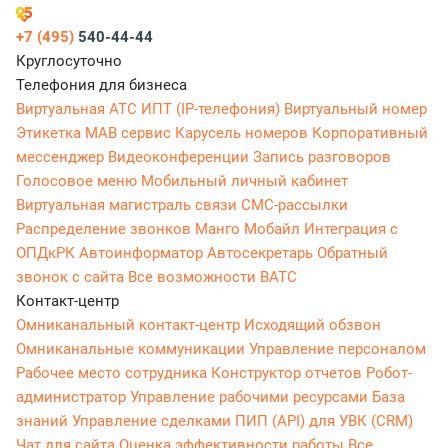
+7 (495)
540-44-44
Круглосуточно
Телефония для бизнеса
Виртуальная АТС
ИПТ (IP-телефония)
Виртуальный номер
Этикетка
МАВ сервис
Карусель номеров
Корпоративный
мессенджер
Видеоконференции
Запись разговоров
Голосовое меню
Мобильный личный кабинет
Виртуальная магистраль связи
СМС-рассылки
Распределение звонков
Манго Мобайл
Интеграция с
ОПДкРК
Автоинформатор
Автосекретарь
Обратный
звонок с сайта
Все возможности ВАТС
Контакт-центр
Омниканальный контакт-центр
Исходящий обзвон
Омниканальные коммуникации
Управление персоналом
Рабочее место сотрудника
Конструктор отчетов
Робот-
администратор
Управление рабочими ресурсами
База
знаний
Управление сделками
ПИП (API) для УВК (CRM)
Чат для сайта
Оценка эффективности работы
Все