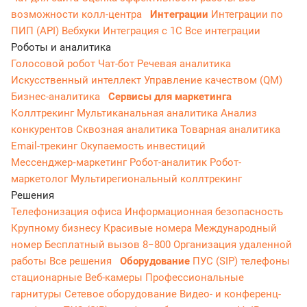
возможности колл-центра
Интеграции
Интеграции по
ПИП (API)
Вебхуки
Интеграция с 1С
Все интеграции
Роботы и аналитика
Голосовой робот
Чат-бот
Речевая аналитика
Искусственный интеллект
Управление качеством (QM)
Бизнес-аналитика
Сервисы для маркетинга
Коллтрекинг
Мультиканальная аналитика
Анализ
конкурентов
Сквозная аналитика
Товарная аналитика
Email-трекинг
Окупаемость инвестиций
Мессенджер‑маркетинг
Робот-аналитик
Робот-
маркетолог
Мультирегиональный коллтрекинг
Решения
Телефонизация офиса
Информационная безопасность
Крупному бизнесу
Красивые номера
Международный
номер
Бесплатный вызов 8−800
Организация удаленной
работы
Все решения
Оборудование
ПУС (SIP) телефоны
стационарные
Веб-камеры
Профессиональные
гарнитуры
Сетевое оборудование
Видео- и конференц-