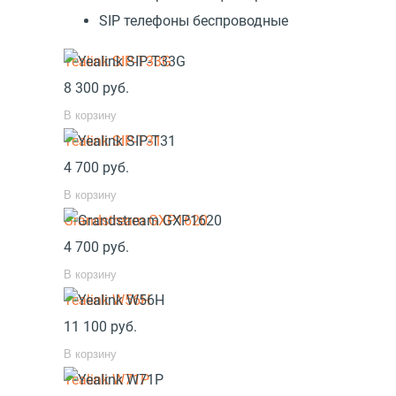
SIP телефоны беспроводные
Yealink SIP-T33G
8 300
руб.
В корзину
Yealink SIP-T31
4 700
руб.
В корзину
Grandstream GXP1620
4 700
руб.
В корзину
Yealink W56H
11 100
руб.
В корзину
Yealink W71P