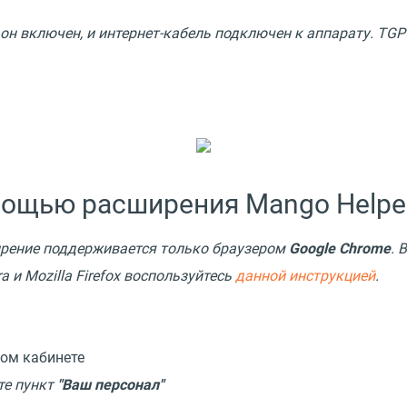
 он включен, и интернет-кабель подключен к аппарату. TG
мощью расширения Mango Helpe
рение поддерживается только браузером
Google Chrome
. 
a и Mozilla Firefox воспользуйтесь
данной инструкцией
.
ном кабинете
те пункт
"Ваш персонал"