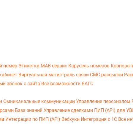
й номер
Этикетка
МАВ сервис
Карусель номеров
Корпорат
кабинет
Виртуальная магистраль связи
СМС-рассылки
Рас
ый звонок с сайта
Все возможности ВАТС
он
Омниканальные коммуникации
Управление персоналом
урсами
База знаний
Управление сделками
ПИП (API) для У
ии
Интеграции по ПИП (API)
Вебхуки
Интеграция с 1С
Все ин