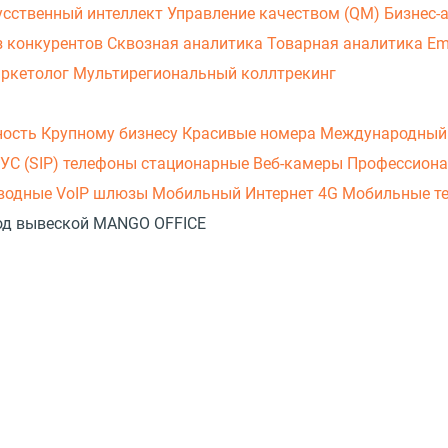
усственный интеллект
Управление качеством (QM)
Бизнес-
з конкурентов
Сквозная аналитика
Товарная аналитика
Em
аркетолог
Мультирегиональный коллтрекинг
ность
Крупному бизнесу
Красивые номера
Международный
УС (SIP) телефоны стационарные
Веб-камеры
Профессиона
оводные
VoIP шлюзы
Мобильный Интернет 4G
Мобильные т
 под вывеской MANGO OFFICE