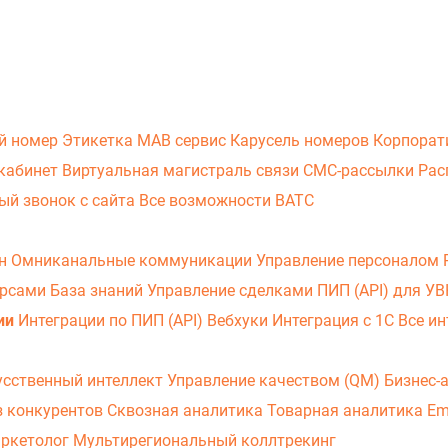
й номер
Этикетка
МАВ сервис
Карусель номеров
Корпорат
кабинет
Виртуальная магистраль связи
СМС-рассылки
Рас
ый звонок с сайта
Все возможности ВАТС
он
Омниканальные коммуникации
Управление персоналом
урсами
База знаний
Управление сделками
ПИП (API) для У
ии
Интеграции по ПИП (API)
Вебхуки
Интеграция с 1С
Все ин
усственный интеллект
Управление качеством (QM)
Бизнес-
з конкурентов
Сквозная аналитика
Товарная аналитика
Em
аркетолог
Мультирегиональный коллтрекинг