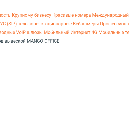
ность
Крупному бизнесу
Красивые номера
Международный
УС (SIP) телефоны стационарные
Веб-камеры
Профессиона
оводные
VoIP шлюзы
Мобильный Интернет 4G
Мобильные т
 под вывеской MANGO OFFICE