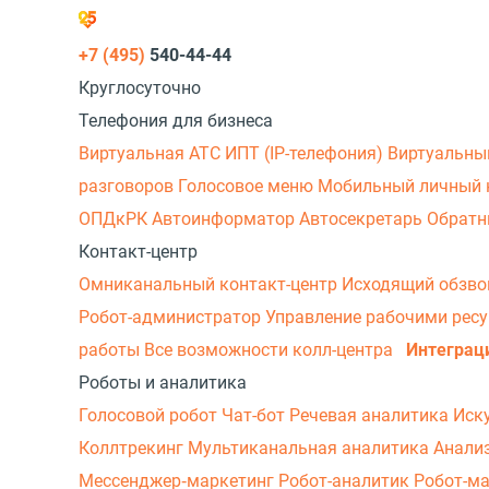
+7 (495)
540-44-44
Круглосуточно
Телефония для бизнеса
Виртуальная АТС
ИПТ (IP-телефония)
Виртуальны
разговоров
Голосовое меню
Мобильный личный 
ОПДкРК
Автоинформатор
Автосекретарь
Обратн
Контакт-центр
Омниканальный контакт-центр
Исходящий обзв
Робот-администратор
Управление рабочими рес
работы
Все возможности колл-центра
Интеграц
Роботы и аналитика
Голосовой робот
Чат-бот
Речевая аналитика
Иск
Коллтрекинг
Мультиканальная аналитика
Анали
Мессенджер‑маркетинг
Робот-аналитик
Робот-м