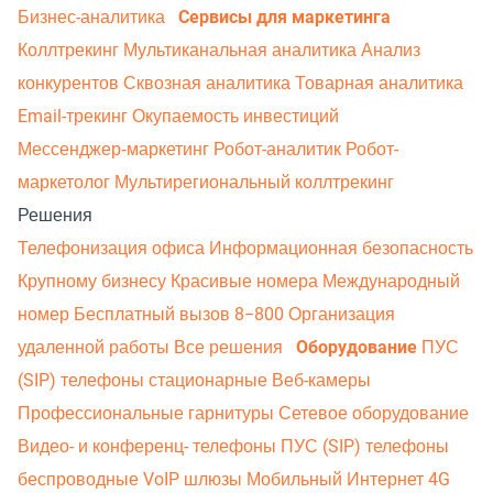
Бизнес-аналитика
Сервисы для маркетинга
Коллтрекинг
Мультиканальная аналитика
Анализ
конкурентов
Сквозная аналитика
Товарная аналитика
Email-трекинг
Окупаемость инвестиций
Мессенджер‑маркетинг
Робот-аналитик
Робот-
маркетолог
Мультирегиональный коллтрекинг
Решения
Телефонизация офиса
Информационная безопасность
Крупному бизнесу
Красивые номера
Международный
номер
Бесплатный вызов 8−800
Организация
удаленной работы
Все решения
Оборудование
ПУС
(SIP) телефоны стационарные
Веб-камеры
Профессиональные гарнитуры
Сетевое оборудование
Видео- и конференц- телефоны
ПУС (SIP) телефоны
беспроводные
VoIP шлюзы
Мобильный Интернет 4G