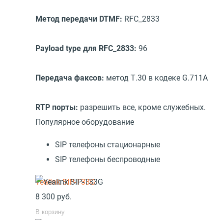
Метод передачи DTMF:
RFC_2833
Payload type для RFC_2833:
96
Передача факсов:
метод Т.30 в кодеке G.711A
RTP порты:
разрешить все, кроме служебных.
Популярное оборудование
SIP телефоны стационарные
SIP телефоны беспроводные
Yealink SIP-T33G
8 300
руб.
В корзину