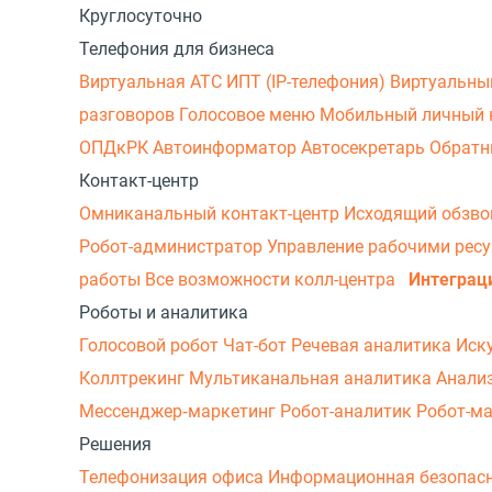
Круглосуточно
Телефония для бизнеса
Виртуальная АТС
ИПТ (IP-телефония)
Виртуальны
разговоров
Голосовое меню
Мобильный личный 
ОПДкРК
Автоинформатор
Автосекретарь
Обратн
Контакт-центр
Омниканальный контакт-центр
Исходящий обзв
Робот-администратор
Управление рабочими рес
работы
Все возможности колл-центра
Интеграц
Роботы и аналитика
Голосовой робот
Чат-бот
Речевая аналитика
Иск
Коллтрекинг
Мультиканальная аналитика
Анали
Мессенджер‑маркетинг
Робот-аналитик
Робот-м
Решения
Телефонизация офиса
Информационная безопас