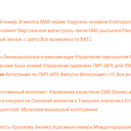
й номер
Этикетка
МАВ сервис
Карусель номеров
Корпорат
кабинет
Виртуальная магистраль связи
СМС-рассылки
Рас
ый звонок с сайта
Все возможности ВАТС
он
Омниканальные коммуникации
Управление персоналом
урсами
База знаний
Управление сделками
ПИП (API) для У
ии
Интеграции по ПИП (API)
Вебхуки
Интеграция с 1С
Все ин
усственный интеллект
Управление качеством (QM)
Бизнес-
з конкурентов
Сквозная аналитика
Товарная аналитика
Em
аркетолог
Мультирегиональный коллтрекинг
ность
Крупному бизнесу
Красивые номера
Международный