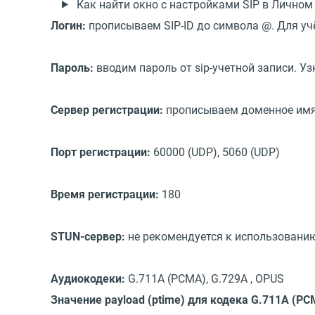
Как найти окно с настройками SIP в Лично
Логин:
прописываем SIP-ID до символа @. Для учё
Пароль:
вводим пароль от sip-учетной записи. У
Сервер регистрации:
прописываем доменное имя 
Порт регистрации:
60000 (UDP), 5060 (UDP)
Время регистрации:
180
STUN-сервер:
не рекомендуется к использовани
Аудиокодеки:
G.711A (PCMA), G.729А , OPUS
Значение payload (ptime) для кодека G.711A (PC