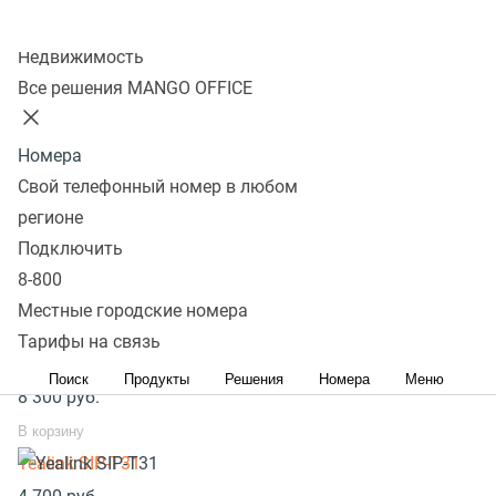
Колл-центр
Основные инструкции
Дополнительные инструкции
Недвижимость
База знаний
Все решения MANGO OFFICE
(NEW)
Автонастройка телефона
Инструкция по первичной настройке
Номера
Обновление ПО
Свой телефонный номер в любом
регионе
Популярное оборудование
Подключить
8-800
SIP телефоны стационарные
Местные городские номера
SIP телефоны беспроводные
Тарифы на связь
Yealink SIP-T33G
Поиск
Продукты
Решения
Номера
Меню
8 300
руб.
В корзину
Yealink SIP-T31