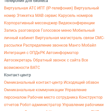
Телефония для бизнеса
Виртуальная АТС
ИПТ (IP-телефония)
Виртуальный
номер
Этикетка
МАВ сервис
Карусель номеров
Корпоративный мессенджер
Видеоконференции
Запись разговоров
Голосовое меню
Мобильный
личный кабинет
Виртуальная магистраль связи
СМС-
рассылки
Распределение звонков
Манго Мобайл
Интеграция с ОПДкРК
Автоинформатор
Автосекретарь
Обратный звонок с сайта
Все
возможности ВАТС
Контакт-центр
Омниканальный контакт-центр
Исходящий обзвон
Омниканальные коммуникации
Управление
персоналом
Рабочее место сотрудника
Конструктор
отчетов
Робот-администратор
Управление рабочими