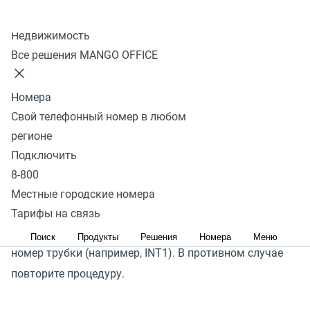
Если трубка не зарегистрирована ни на одном
Колл-центр
базовом блоке: Нажмите кнопку "
Регистр
."
Недвижимость
Трубка уже зарегистрирована на другом базовом
Все решения MANGO OFFICE
блоке:
Меню
-->
Настройки
-->
Регистрация
-->
Регистрация трубки
-->
Вводим системный PIN базы
Номера
(по умолчанию 0000)
-->
ОК
.
Свой телефонный номер в любом
регионе
На базовом блоке:
Подключить
Вам необходимо нажать кнопку пейджинга(на 3
8-800
секунды) чтобы база начала поиск трубки. Поиск
Местные городские номера
продлиться 60 секунд.
Тарифы на связь
По окончании регистрации на дисплее отобразится
Поиск
Продукты
Решения
Номера
Меню
номер трубки (например, INT1). В противном случае
повторите процедуру.